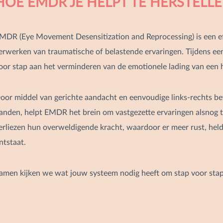
HOE EMDR JE HELPT TE HERSTELL
MDR (Eye Movement Desensitization and Reprocessing) is een ef
erwerken van traumatische of belastende ervaringen. Tijdens e
oor stap aan het verminderen van de emotionele lading van een 
oor middel van gerichte aandacht en eenvoudige links-rechts b
anden, helpt EMDR het brein om vastgezette ervaringen alsnog 
erliezen hun overweldigende kracht, waardoor er meer rust, hel
ntstaat.
amen kijken we wat jouw systeem nodig heeft om stap voor stap 