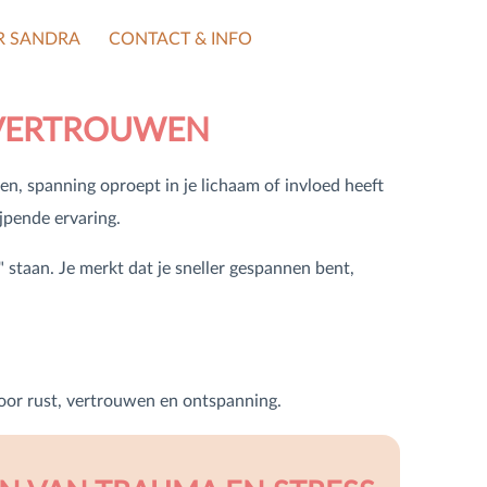
R SANDRA
CONTACT & INFO
Tarieven en vergoeding
 VERTROUWEN
Adres- en overige gegevens
ten, spanning oproept in je lichaam of invloed heeft
jpende ervaring.
Nieuwsbrief
 staan. Je merkt dat je sneller gespannen bent,
Privacy en voorwaarden
oor rust, vertrouwen en ontspanning.