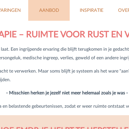
VARINGEN
AANBOD
INSPIRATIE
OVE
Persoonlijke groei
Blog
APIE – RUIMTE VOOR RUST EN
Stress- en spanningsklachten
Lekker in je vel oefeningen
laat. Een ingrijpende ervaring die blijft terugkomen in je gedach
ersongeluk, medische ingreep, verlies, geweld of een andere ingri
Regie op stress (4 sessies)
Korte meditaties
cht te verwerken. Maar soms blijft je systeem als het ware "aan"
ijden.
Somatic Experiencing®
- Misschien herken je jezelf niet meer helemaal zoals je was -
EMDR (3 sessies)
 en belastende gebeurtenissen, zodat er weer ruimte ontstaat v