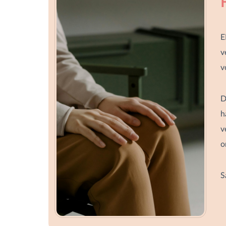
E
v
v
D
h
v
o
S